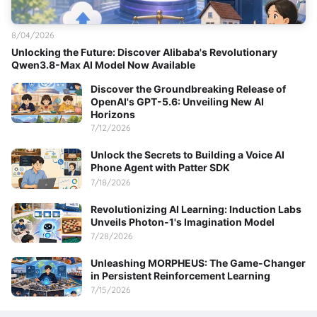
8/04/2026
Unlocking the Future: Discover Alibaba's Revolutionary
Qwen3.8-Max AI Model Now Available
Discover the Groundbreaking Release of
OpenAI's GPT-5.6: Unveiling New AI
Horizons
7/12/2026
Unlock the Secrets to Building a Voice AI
Phone Agent with Patter SDK
7/18/2026
Revolutionizing AI Learning: Induction Labs
Unveils Photon-1's Imagination Model
7/28/2026
Unleashing MORPHEUS: The Game-Changer
in Persistent Reinforcement Learning
7/15/2026