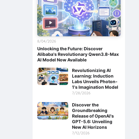
8/04/2026
Unlocking the Future: Discover
Alibaba's Revolutionary Qwen3.8-Max
AI Model Now Available
Revolutionizing AI
Learning: Induction
Labs Unveils Photon-
1's Imagination Model
7/28/2026
Discover the
Groundbreaking
Release of OpenAI's
GPT-5.6: Unveiling
New AI Horizons
7/12/2026