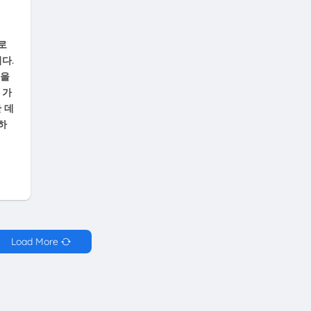
나로
다.
것을
 가
 데
하
Load More