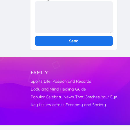
FAMILY
Sports Life: Passion and Records
Body and Mind Healing Guide
Popular Celebrity News That Catches Your Eye
Key Issues across Economy and Society