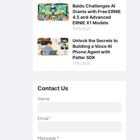
Baidu Challenges AI
Giants with Free ERNIE
4.5 and Advanced
ERNIE X1 Models
3/23/2025
Unlock the Secrets to
Building a Voice AI
Phone Agent with
Patter SDK
7/18/2026
Contact Us
Name
Email
*
Message
*