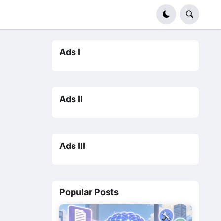
Ads I
Ads II
Ads III
Popular Posts